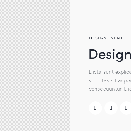
DESIGN EVENT
Design
Dicta sunt expli
voluptas sit asper
consequuntur. Dic