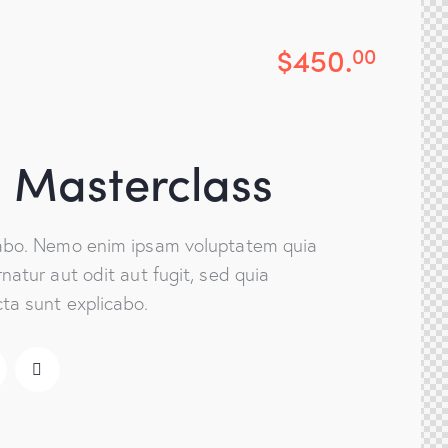
$450.
00
 Masterclass
cabo. Nemo enim ipsam voluptatem quia
natur aut odit aut fugit, sed quia
ta sunt explicabo.